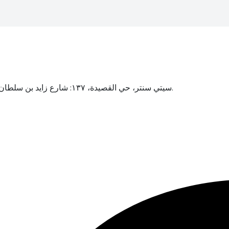
سيتي سنتر، حي القصيدة، ١٣٧: شارع زايد بن سلطان، بناية شيخة محمد سلطان، العين، أبوظبي، الإمارات العربية المتحدة.