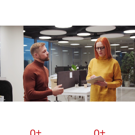
+
+
0
0