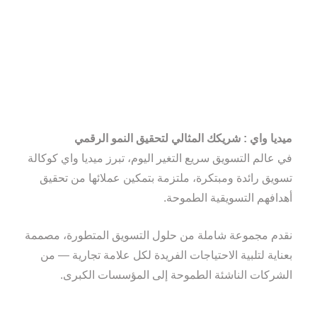
شغوفون في التسويق الرقمي،
نساعد على تعزيز نجاح الأعمال
عبر الإنترنت.
ميديا واي : شريكك المثالي لتحقيق النمو الرقمي
في عالم التسويق سريع التغير اليوم، تبرز ميديا واي كوكالة
تسويق رائدة ومبتكرة، ملتزمة بتمكين عملائها من تحقيق
أهدافهم التسويقية الطموحة.
نقدم مجموعة شاملة من حلول التسويق المتطورة، مصممة
بعناية لتلبية الاحتياجات الفريدة لكل علامة تجارية — من
الشركات الناشئة الطموحة إلى المؤسسات الكبرى.