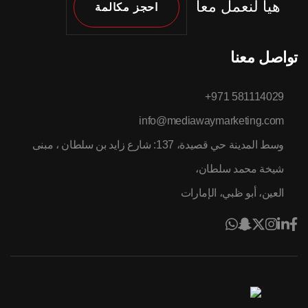
هيا لنعمل معاً
احجز مكالمة
تواصل معنا
581114029 971+
info@mediawaymarketing.com
وسط المدينة حي قصيدة، 137: شارع زايد بن سلطان ، مبنى
شيخة محمد سلطان،
العين، أبو ظبي، الإمارات