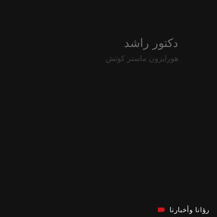
دكتور راشد
هورايزون ماستر كوتش
رؤانا وأخبارنا